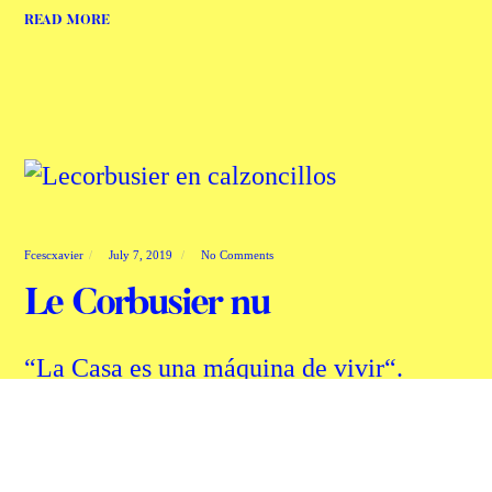
READ MORE
Fcescxavier
July 7, 2019
No Comments
Le Corbusier nu
“La Casa es una máquina de vivir“.
“¡Dadme un trozo de carbón y un poco
de papel!” El proceso empieza como
respuesta al lugar. Grandes muros y un